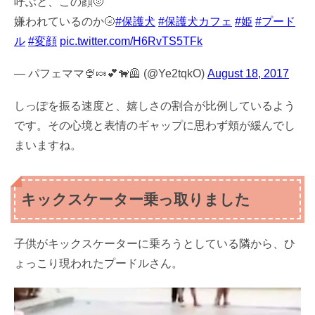
呼ぶと、この顔🌝
嫌われているのか🌝
#保護犬
#保護犬カフェ
#姫
#プード
ル
#変顔
pic.twitter.com/H6RvTS5TFk
— パフェママ🍨🍬💕🐕‍🦺 (@Ye2tqkO)
August 18, 2017
しっぽを振る速度と、嬉しさの割合が比例しているよう
です。その心境と表情のギャップに思わず頬が緩んでし
まいますね。
キックスケーター乗っ取りました
子供がキックスケーターに乗ろうとしている隣から、ひ
ょっこり現われたプードルさん。