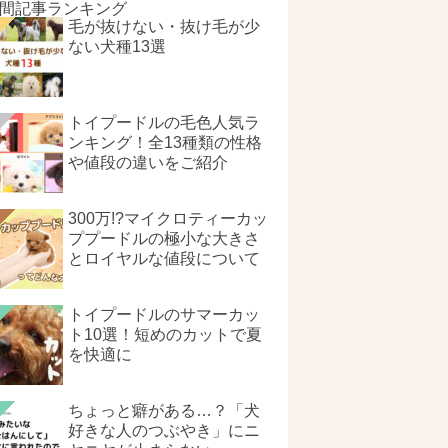
間記事ランキング
毛が抜けない・抜け毛が少
ない犬種13選
トイプードルの毛色人気ラ
ンキング！全13種類の性格
や値段の違いをご紹介
300万!?マイクロティーカッ
ププードルの極小な大きさ
とロイヤルな値段について
トイプードルのサマーカッ
ト10選！短めのカットで夏
を快適に
ちょっと癖がある…？「犬
好きな人のつぶやき」にニ