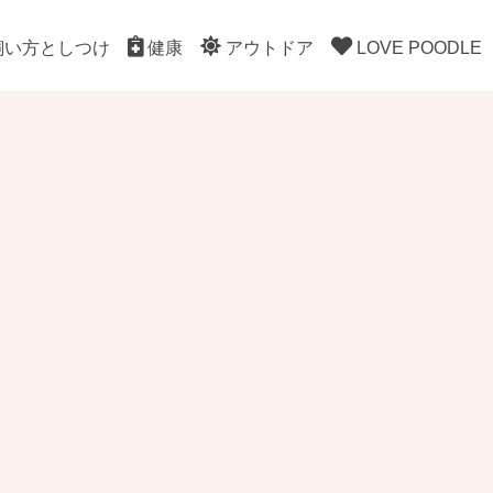
飼い方としつけ
健康
アウトドア
LOVE POODLE