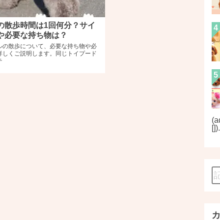
の散歩時間は1回何分？サイ
や必要な持ち物は？
ルの散歩について、必要な持ち物や必
詳しくご説明します。同じトイプード
テ
(a
[]