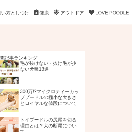
飼い方としつけ
健康
アウトドア
LOVE POODLE
間記事ランキング
毛が抜けない・抜け毛が少
ない犬種13選
300万!?マイクロティーカッ
ププードルの極小な大きさ
とロイヤルな値段について
トイプードルの尻尾を切る
理由とは？犬の断尾につい
て