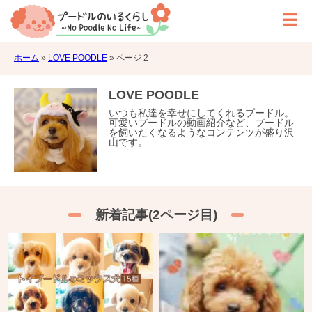
ホーム
»
LOVE POODLE
»
ページ 2
LOVE POODLE
いつも私達を幸せにしてくれるプードル。
可愛いプードルの動画紹介など、プードル
を飼いたくなるようなコンテンツが盛り沢
山です。
新着記事(2ページ目)