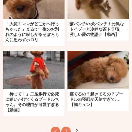
「大変！ママがどこかへ行っ
猫パンチvs犬パンチ！元気な
ちゃった」まるで一生のお別
トイプーと冷静な茶トラ猫、
れのように寂しがるそぼろく
激しい愛の物語♡【動画】
んに思わずホロリ
「待って！」二足歩行で必死
寝てるの？起きてるの？プー
に追いかけてくるプードルち
ドルの寝顔が天使すぎて…
ゃん。その理由が可愛すぎる
【胸キュン】
【動画】
«
1
2