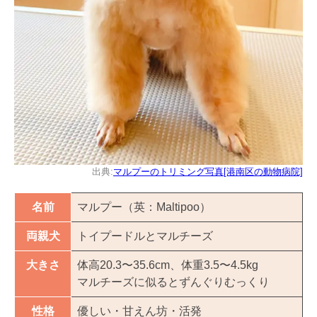
出典:
マルプーのトリミング写真[港南区の動物病院]
名前
マルプー（英：Maltipoo）
両親犬
トイプードルとマルチーズ
大きさ
体高20.3〜35.6cm、体重3.5〜4.5kg
マルチーズに似るとずんぐりむっくり
性格
優しい・甘えん坊・活発