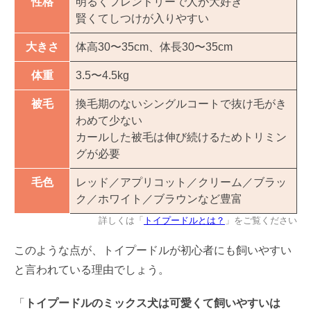
性格
明るくフレンドリーで人が大好き
賢くてしつけが入りやすい
大きさ
体高30〜35cm、体長30〜35cm
体重
3.5〜4.5kg
被毛
換毛期のないシングルコートで抜け毛がき
わめて少ない
カールした被毛は伸び続けるためトリミン
グが必要
毛色
レッド／アプリコット／クリーム／ブラッ
ク／ホワイト／ブラウンなど豊富
詳しくは「
トイプードルとは？
」をご覧ください
このような点が、トイプードルが初心者にも飼いやすい
と言われている理由でしょう。
「
トイプードルのミックス犬は可愛くて飼いやすいは