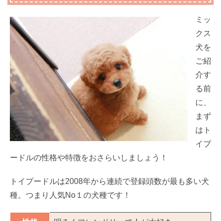
ミッ
クス
犬を
ご紹
介す
る前
に、
まず
はト
イプ
ードルの性格や特徴をおさらいしましょう！
トイプードルは2008年から連続で登録頭数が最も多い犬
種。つまり人気No１の犬種です！