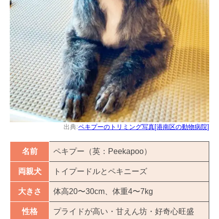
出典:
ペキプーのトリミング写真[港南区の動物病院]
名前
ペキプー（英：Peekapoo）
両親犬
トイプードルとペキニーズ
大きさ
体高20〜30cm、体重4〜7kg
性格
プライドが高い・甘えん坊・好奇心旺盛