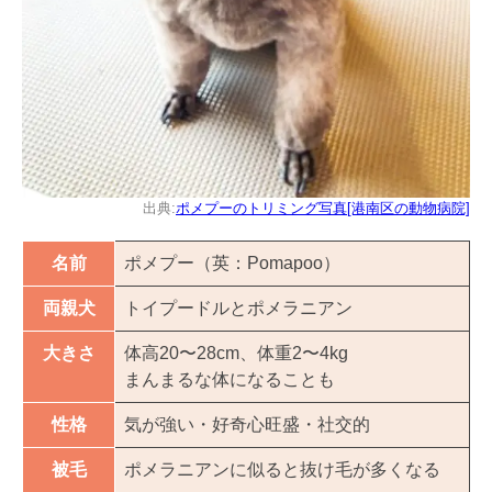
出典:
ポメプーのトリミング写真[港南区の動物病院]
名前
ポメプー（英：Pomapoo）
両親犬
トイプードルとポメラニアン
大きさ
体高20〜28cm、体重2〜4kg
まんまるな体になることも
性格
気が強い・好奇心旺盛・社交的
被毛
ポメラニアンに似ると抜け毛が多くなる