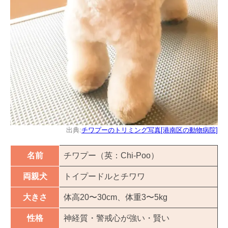
出典:
チワプーのトリミング写真[港南区の動物病院]
名前
チワプー（英：Chi-Poo）
両親犬
トイプードルとチワワ
大きさ
体高20〜30cm、体重3〜5kg
性格
神経質・警戒心が強い・賢い