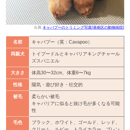
出典:
キャバプーのトリミング写真[港南区の動物病院]
名前
キャバプー（英：Cavapoo）
両親犬
トイプードルとキャバリアキングチャール
ズスパニエル
大きさ
体高30〜32cm、体重6〜7kg
性格
陽気・遊び好き・社交的
被毛
柔らかい被毛
キャバリアに似ると抜け毛が多くなる可能
性
毛色
ブラック、ホワイト、ゴールド、レッド、
クリーム、ルビー、トライカラー、ブレン