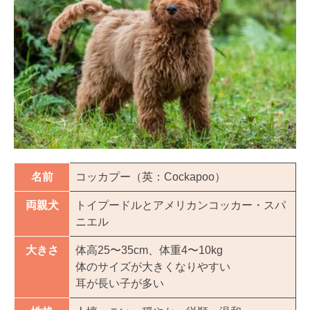
名前
コッカプー（英：Cockapoo）
両親犬
トイプードルとアメリカンコッカー・スパ
ニエル
大きさ
体高25〜35cm、体重4〜10kg
体のサイズが大きくなりやすい
耳が長い子が多い