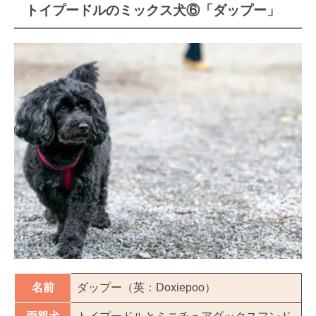
トイプードルのミックス犬⑥「ダップー」
名前
ダップー（英：Doxiepoo）