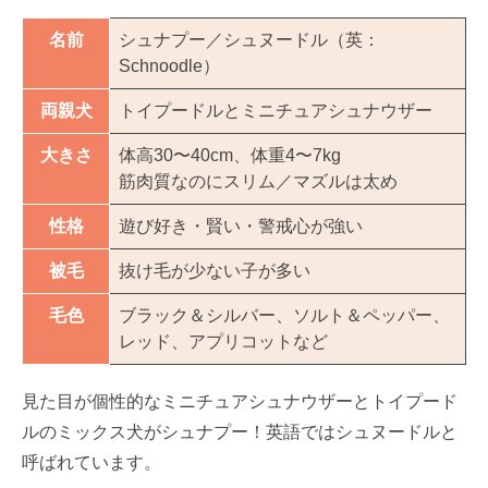
名前
シュナプー／シュヌードル（英：
Schnoodle）
両親犬
トイプードルとミニチュアシュナウザー
大きさ
体高30〜40cm、体重4〜7kg
筋肉質なのにスリム／マズルは太め
性格
遊び好き・賢い・警戒心が強い
被毛
抜け毛が少ない子が多い
毛色
ブラック＆シルバー、ソルト＆ペッパー、
レッド、アプリコットなど
見た目が個性的なミニチュアシュナウザーとトイプード
ルのミックス犬がシュナプー！英語ではシュヌードルと
呼ばれています。